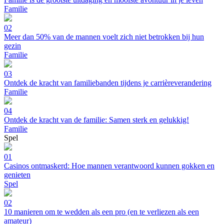
Familie
02
Meer dan 50% van de mannen voelt zich niet betrokken bij hun
gezin
Familie
03
Ontdek de kracht van familiebanden tijdens je carrièreverandering
Familie
04
Ontdek de kracht van de familie: Samen sterk en gelukkig!
Familie
Spel
01
Casinos ontmaskerd: Hoe mannen verantwoord kunnen gokken en
genieten
Spel
02
10 manieren om te wedden als een pro (en te verliezen als een
amateur)