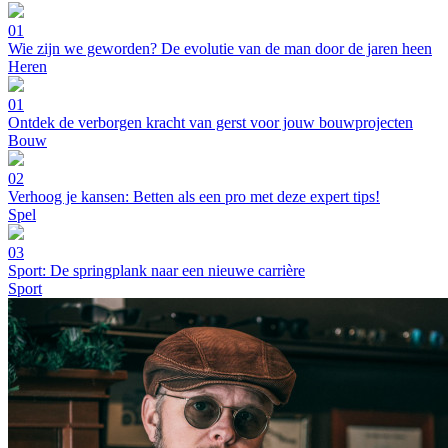
01
Wie zijn we geworden? De evolutie van de man door de jaren heen
Heren
01
Ontdek de verborgen kracht van gerst voor jouw bouwprojecten
Bouw
02
Verhoog je kansen: Betten als een pro met deze expert tips!
Spel
03
Sport: De springplank naar een nieuwe carrière
Sport