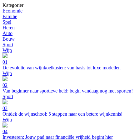
Kategorier
Economie
Familie
Spel
Heren
Auto
Bouw
Sport
Wijn
01
De evolutie van wijnkoelkasten: van basis tot luxe modellen
Wijn
02
Van beginner naar sportieve held: begin vandaag nog met sporten!
Sport
03
Ontdek de wijnschool: 5 stappen naar een betere wijnkennis!
Wijn
04
Investeren: Jouw pad naar financiële vrijheid begint hier