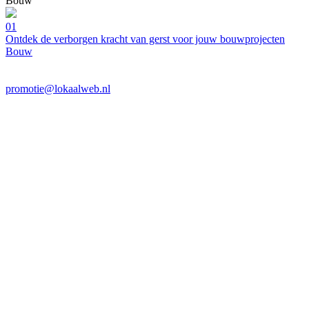
Bouw
01
Ontdek de verborgen kracht van gerst voor jouw bouwprojecten
Bouw
promotie@lokaalweb.nl