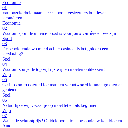
Economie
01
Van onzekerheid naar succes: hoe investeerders hun leven
veranderen
Economie
02
Waarom sport de ultieme boost is voor jouw carrière en welzijn
Sport
03
De schokkende waarheid achter casinos: Is het gokken een
verslaving?
Spel
04
Waarom zou je de top vijf rijstwijnen moeten ontdekken?
Wijn
05
Casinos ontmaskerd: Hoe mannen verantwoord kunnen gokken en
genieten
Spel
06
Natuurlijke wijn: waar je op moet letten als beginner
Wijn
07
Wat is de schrootprijs? Ontdek hoe uitrusting opnieuw kan bloeien
Auto