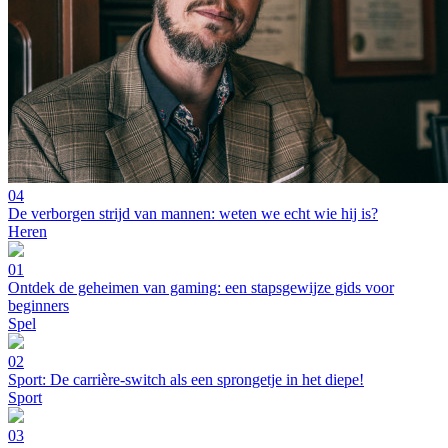
04
De verborgen strijd van mannen: weten we echt wie hij is?
Heren
01
Ontdek de geheimen van gaming: een stapsgewijze gids voor
beginners
Spel
02
Sport: De carrière-switch als een sprongetje in het diepe!
Sport
03