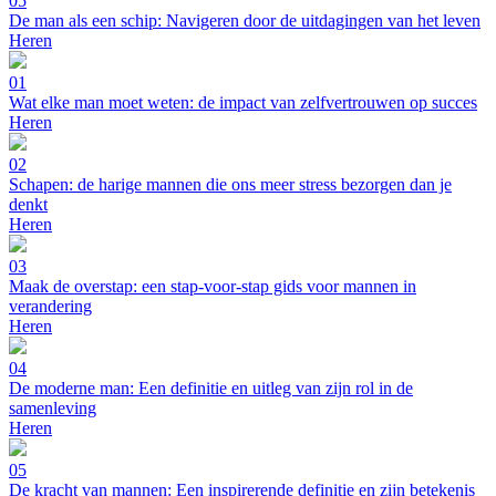
05
De man als een schip: Navigeren door de uitdagingen van het leven
Heren
01
Wat elke man moet weten: de impact van zelfvertrouwen op succes
Heren
02
Schapen: de harige mannen die ons meer stress bezorgen dan je
denkt
Heren
03
Maak de overstap: een stap-voor-stap gids voor mannen in
verandering
Heren
04
De moderne man: Een definitie en uitleg van zijn rol in de
samenleving
Heren
05
De kracht van mannen: Een inspirerende definitie en zijn betekenis