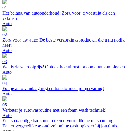
01
Het belang van autoonderhoud: Zorg voor je voertuig als een
vakman
Auto
02
Zorg voor uw auto: De beste verzorgingsproducten die u nu nodig
heeft
Auto
03
Wat is de schrootprijs? Ontdek hoe uitrusting opnieuw kan bloeien
Auto
04
Foil je auto vandaag nog en transformeer je rijervaring!
Auto
05
Verbeter je autowasroutine met een foam wash techniek!
Auto
Een spa-achtige badkamer creëren voor ultieme ontspanning
Een onvergetelijke avond vol online casinoplezier bij jou thuis