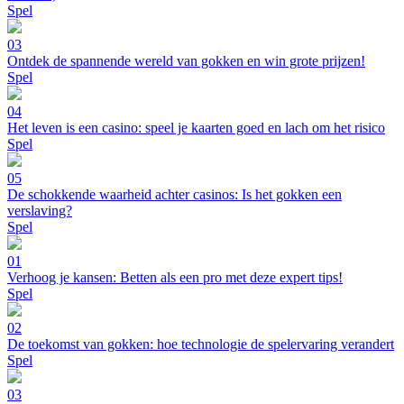
Spel
03
Ontdek de spannende wereld van gokken en win grote prijzen!
Spel
04
Het leven is een casino: speel je kaarten goed en lach om het risico
Spel
05
De schokkende waarheid achter casinos: Is het gokken een
verslaving?
Spel
01
Verhoog je kansen: Betten als een pro met deze expert tips!
Spel
02
De toekomst van gokken: hoe technologie de spelervaring verandert
Spel
03